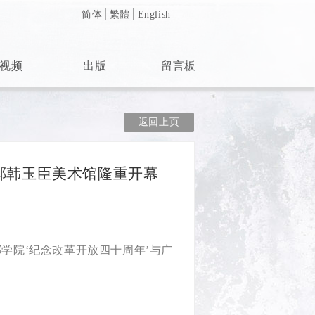
简体
│
繁體
│
English
视频
出版
留言板
返回上页
郸韩玉臣美术馆隆重开幕
郸学院‘纪念改革开放四十周年’与广