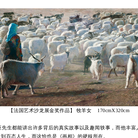
【法国艺术沙龙展金奖作品】 牧羊女
170cm
X
320cm
生都能讲出许多背后的真实故事以及趣闻轶事，而他丰富
看到百态人生，而这恰也是《画相》的硬核所在。