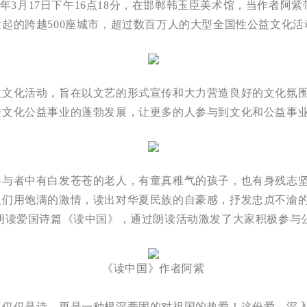
19年3月17日下午16点18分，在邯郸韩玉臣美术馆，当作者
起的跨越500座城市，超过数百万人的大型全国性公益文化活
化活动，旨在以文艺的形式宣传和大力营造良好的文化氛围
进文化公益事业的蓬勃发展，让更多的人参与到文化和公益事
者中有白发苍苍的老人，有童真稚气的孩子，也有身残志坚
人们用饱满的激情，读出对华夏民族的自豪感，抒发忠贞不渝
朗读爱国诗篇《读中国》，通过朗读活动激发了大家积极参与
《读中国》作者阿紫
仅是诗，更是一种根深蒂固的对祖国的热爱！这份爱，深入