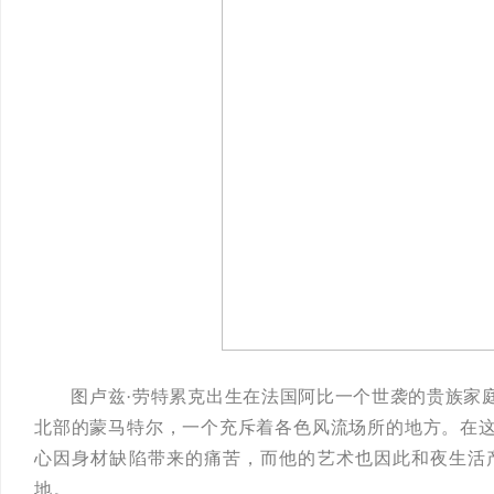
图卢兹·劳特累克出生在法国阿比一个世袭的贵族家庭
北部的蒙马特尔，一个充斥着各色风流场所的地方。在
心因身材缺陷带来的痛苦，而他的艺术也因此和夜生活
地。